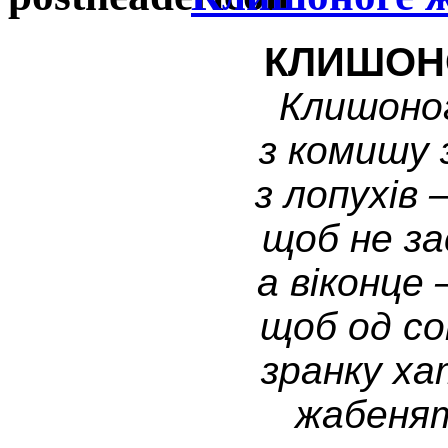
КЛИШОН
Клишоно
з комишу 
з лопухів 
щоб не з
а віконце
щоб од со
зранку ха
жабенят