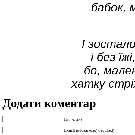
бабок, м
І зостал
і без їж
бо, мален
хатку стрі
Додати коментар
Імя (логін)
E-mail (обовязково) (required)