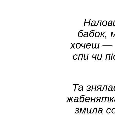
Налови
бабок, м
хочеш — 
спи чи пі
Та зняла
жабенятка
змила со