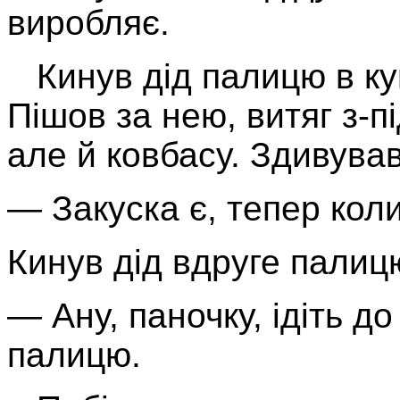
виробляє.
Кинув дід палицю в кущ
Пішов за нею, витяг з-п
але й ковбасу. Здивував
— Закуска є, тепер кол
Кинув дід вдруге палиц
— Ану, паночку, ідіть до
палицю.