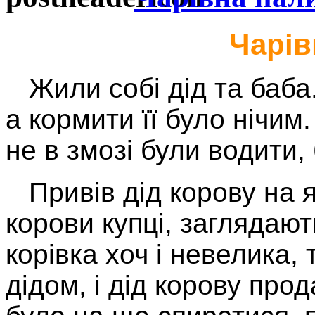
Чарів
Жили собі дід та баба.
а кормити її було нічим.
не в змозі були водити,
Привів дід корову на 
корови купці, заглядают
корівка хоч і невелика,
дідом, і дід корову про