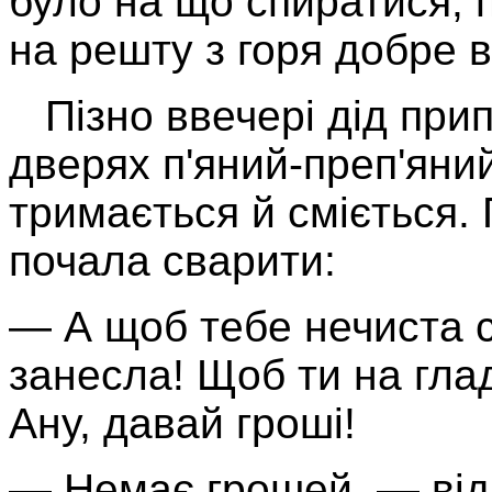
було на що спиратися, п
на решту з горя добре 
Пізно ввечері дід прип
дверях п'яний-преп'яний
тримається й сміється.
почала сварити:
— А щоб тебе нечиста с
занесла! Щоб ти на глад
Ану, давай гроші!
— Немає грошей, — відп