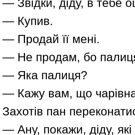
— Звідки, діду, в тебе 
— Купив.
— Продай її мені.
— Не продам, бо палиц
— Яка палиця?
— Кажу вам, що чарівна
Захотів пан переконатис
— Ану, покажи, діду, як