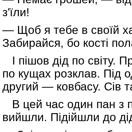
з'їли!
— Щоб я тебе в своїй ха
Забирайся, бо кості по
І пішов дід по світу. П
по кущах розклав. Під о
другий — ковбасу. Сів т
В цей час один пан з 
вийшли. Підійшли до ді