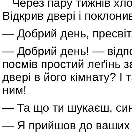
Через пару тижнів хло
Відкрив двері і поклони
— Добрий день, пресві
— Добрий день! — відпов
посмів простий леґінь з
двері в його кімнату? І 
ним!
— Та що ти шукаєш, си
— Я прийшов до ваших 