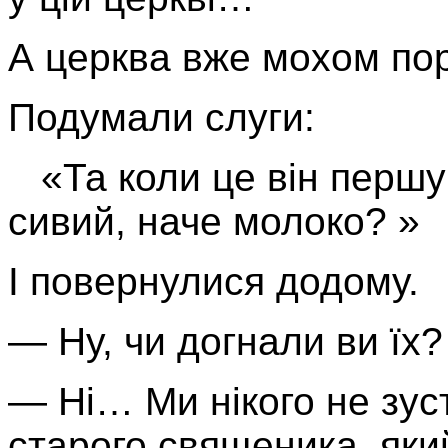
А церква вже мохом пор
Подумали слуги:
«Та коли це він першу
сивий, наче молоко? »
І повернулися додому.
— Ну, чи догнали ви їх?
— Ні… Ми нікого не зуст
старого священика, яки