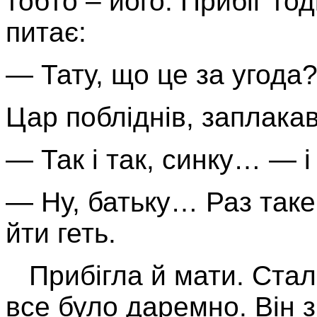
тобто – його. Прибіг тод
питає:
— Тату, що це за угода
Цар побліднів, заплакав
— Так і так, синку… — і
— Ну, батьку… Раз таке
йти геть.
Прибігла й мати. Стал
все було даремно. Він з