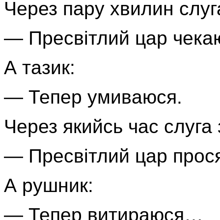
Через пару хвилин слуга
— Пресвітлий цар чекаю
А тазик:
— Тепер умиваюся.
Через якийсь час слуга 
— Пресвітлий цар прос
А рушник:
— Тепер витираюся…