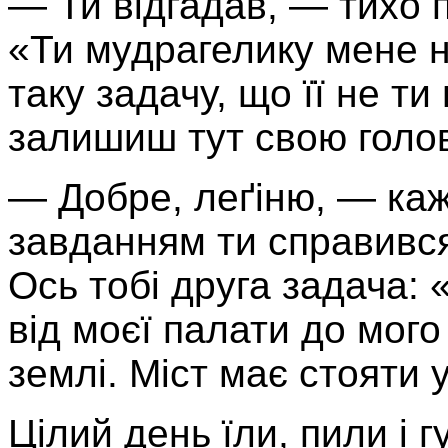
— Ти відгадав, — тихо п
«Ти мудрагелику мене н
таку задачу, що її не ти
залишиш тут свою гол
— Добре, леґіню, — каж
завданням ти справивс
Ось тобі друга задача: 
від моєї палати до мог
землі. Міст має стояти у
Цілий день їли, пили і 