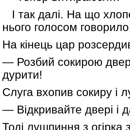
І так далі. На що хлоп
нього голосом говорило
На кінець цар розсердив
— Розбий сокирою двері
дурити!
Слуга вхопив сокиру і л
— Відкривайте двері і д
Тоді лушпиння з огірка 