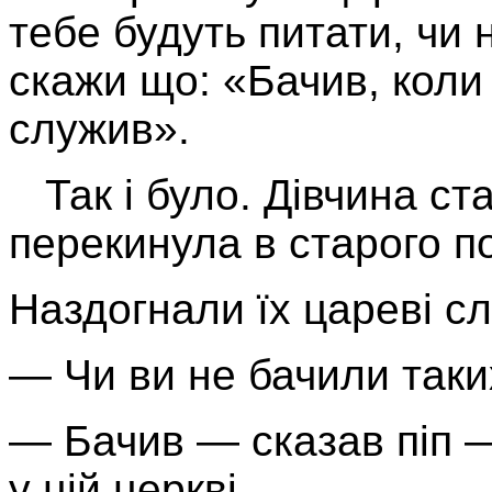
тебе будуть питати, чи н
скажи що: «Бачив, коли
служив».
Так і було. Дівчина ст
перекинула в старого п
Наздогнали їх цареві сл
— Чи ви не бачили таких
— Бачив — сказав піп 
у цій церкві…