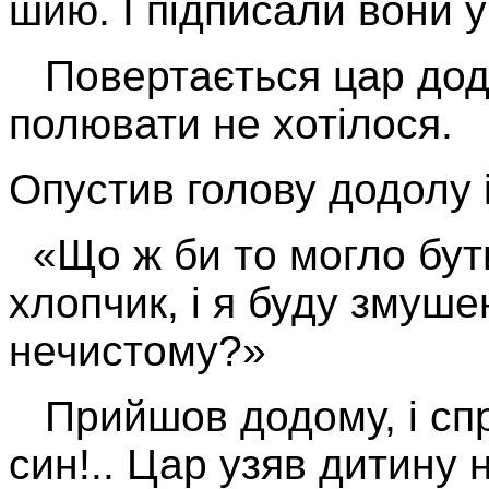
шию. І підписали вони у
Повертається цар додо
полювати не хотілося.
Опустив голову додолу 
«Що ж би то могло бути
хлопчик, і я буду змуше
нечистому?»
Прийшов додому, і спр
син!.. Цар узяв дитину 