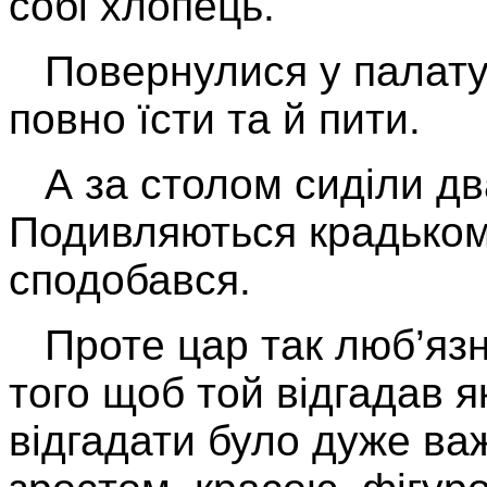
собі хлопець.
Повернулися у палату, 
повно їсти та й пити.
А за столом сиділи дв
Подивляються крадькома
сподобався.
Проте цар так люб’язн
того щоб той відгадав 
відгадати було дуже важ