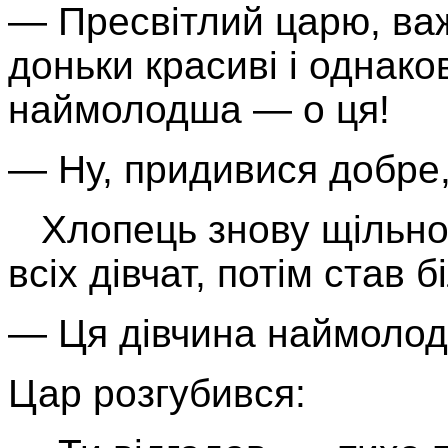
— Пресвітлий царю, важ
доньки красиві і однако
наймолодша — о ця!
— Ну, придивися добре
Хлопець знову щільно
всіх дівчат, потім став 
— Ця дівчина наймоло
Цар розгубився: