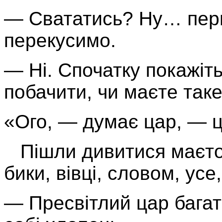
— Свататись? Ну… перш
перекусимо.
— Ні. Спочатку покажіть
побачити, чи маєте таке
«Ого, — думає цар, — ц
Пішли дивитися маєток.
бики, вівці, словом, усе
— Пресвітлий цар багат