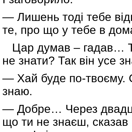
— Лишень тоді тебе від
те, про що у тебе в дом
Цар думав – гадав… Та
не знати? Так він усе з
— Хай буде по-твоєму. О
знаю.
— Добре… Через двадця
що ти не знаєш, сказав 