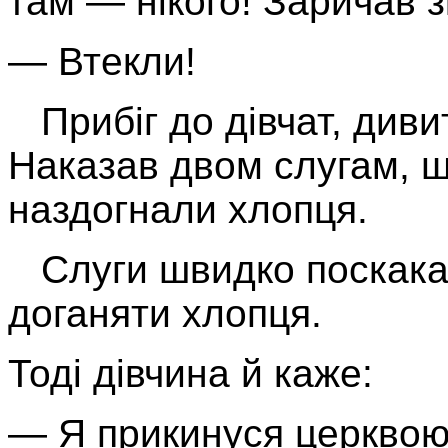
там — нікого! Заричав зі 
— Втекли!
Прибіг до дівчат, див
Наказав двом слугам, щ
наздогнали хлопця.
Слуги швидко поскакал
доганяти хлопця.
Тоді дівчина й каже:
— Я прикинуся церквою,