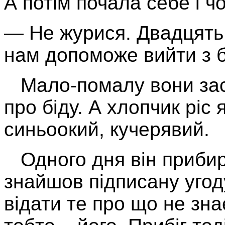
А потім почала себе і ч
— Не журися. Двадцять 
нам допоможе вийти з 
Мало-помалу вони засп
про біду. А хлопчик ріс
синьоокий, кучерявий.
Одного дня він прибира
знайшов підписану угод
відати те про що не зна