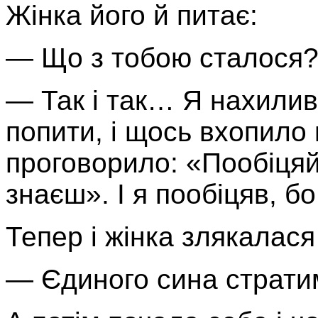
Жінка його й питає:
— Що з тобою сталося? 
— Так і так… Я нахилив
попити, і щось вхопило 
проговорило: «Пообіцяй
знаєш». І я пообіцяв, б
Тепер і жінка злякалася
— Єдиного сина страт