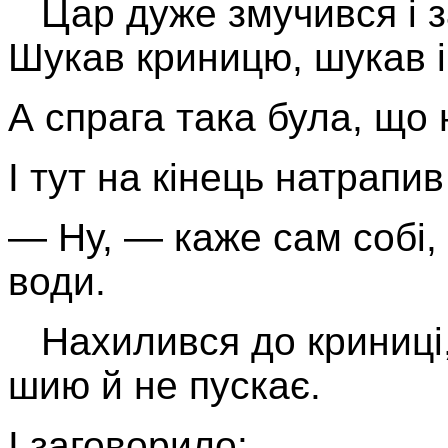
Цар дуже змучився і за
Шукав криницю, шукав і
А спрага така була, що н
І тут на кінець натрапи
— Ну, — каже сам собі,
води.
Нахилився до криниці, 
шию й не пускає.
І заговорило: