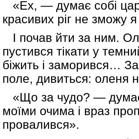
«Ех, — думає собі цар,
красивих ріг не зможу я
І почав йти за ним. Ол
пустився тікати у темни
біжить і заморився… За
поле, дивиться: оленя н
«Що за чудо? — думає 
моїми очима і враз проп
провалився».