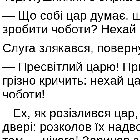
— Що собі цар думає, 
зробити чоботи? Нехай 
Слуга злякався, поверну
— Пресвітлий царю! При
грізно кричить: нехай 
чоботи!
Ех, як розізлився цар, 
двері: розколов їх надво