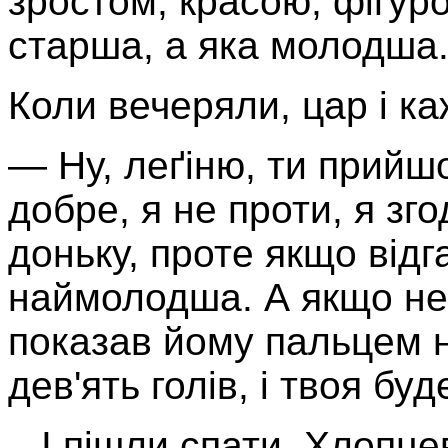
зростом, красою, фігуро
старша, а яка молодша
Коли вечеряли, цар і ка
— Ну, леґіню, ти прийшо
добре, я не проти, я зг
доньку, проте якщо відг
наймолодша. А якщо н
показав йому пальцем н
дев'ять голів, і твоя бу
І пішли спати. Хлопцев