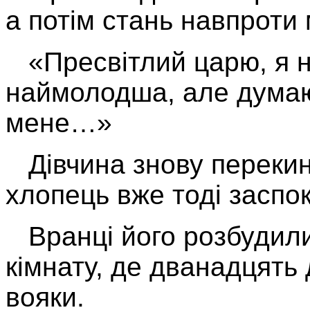
а потім стань навпроти 
«Пресвітлий царю, я н
наймолодша, але думаю
мене…»
Дівчина знову перекин
хлопець вже тоді заспок
Вранці його розбудили 
кімнату, де дванадцять д
вояки.