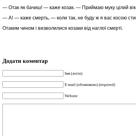
— Отак як бачиш! — каже козак. — Приймаю муку цілий вік,
— А! — каже смерть, — коли так, не буду ж я вас косою стин
Отаким чином і визволилися козаки від наглої смерті.
Додати коментар
Імя (логін)
E-mail (обовязково) (required)
Website