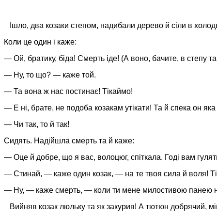
Ішло, два козаки степом, надибали дерево й сіли в холодк
Коли це один і каже:
— Ой, братику, біда! Смерть іде! (А воно, бачите, в степу та
— Ну, то що? — каже той.
— Та вона ж нас постинає! Тікаймо!
— Е ні, брате, не подоба козакам утікати! Та й спека он яка
— Чи так, то й так!
Сидять. Надійшла смерть та й каже:
— Оце й добре, що я вас, волоцюг, спіткала. Годі вам гуля
— Стинай, — каже один козак, — на те твоя сила й воля! Т
— Ну, — каже смерть, — коли ти мене милостивою панею на
Вийняв козак люльку та як закурив! А тютюн добрячий, міцн