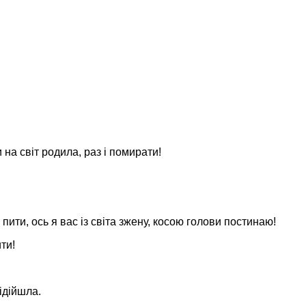
 на світ родила, раз і помирати!
пити, ось я вас із світа зжену, косою голови постинаю!
ти!
ідійшла.