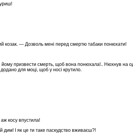
куриш!
гий козак. — Дозволь мені перед смертю табаки понюхати!
 йому призвести смерть, щоб вона понюхала!.. Нюхнув на оди
 додано для моці, щоб у носі крутило.
 аж косу впустила!
 дим! І як це ти таке паскудство вживаєш?!