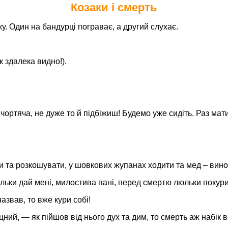
Козаки і смерть
у. Один на бандурці пограває, а другий слухає.
к здалека видно!).
 чортяча, не дуже то й підбіжиш! Будемо уже сидіть. Раз мати
ти та розкошувати, у шовкових жупанах ходити та мед – вино 
ільки дай мені, милостива пані, перед смертю люльки покури
звав, то вже кури собі!
ий, — як пійшов від нього дух та дим, то смерть аж набік в