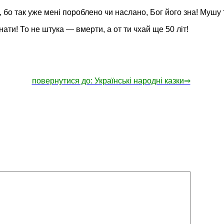
 бо так уже мені пороблено чи наслано, Бог його зна! Мушу
ати! То не штука — вмерти, а от ти чхай ще 50 літ!
повернутися до: Українські народні казки⇒