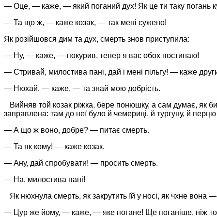
— Оце, — каже, — який поганий дух! Як це ти таку погань 
— Та що ж, — каже козак, — так мені сужено!
Як розійшовся дим та дух, смерть знов приступила:
— Ну, — каже, — покурив, тепер я вас обох постинаю!
— Стривай, милостива пані, дай і мені пільгу! — каже дру
— Нюхай, — каже, — та знай мою добрість.
Вийняв той козак ріжка, бере понюшку, а сам думає, як би
заправлена: там до неї було й чемериці, й тургуну, й перцю
— А що ж воно, добре? — питає смерть.
— Та як кому! — каже козак.
— Ану, дай спробувати! — просить смерть.
— На, милостива пані!
Як нюхнула смерть, як закрутить їй у носі, як чхне вона —
— Цур же йому, — каже, — яке погане! Ще поганіше, ніж той