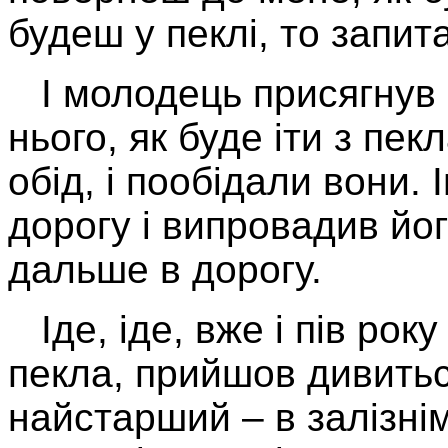
будеш у пеклі, то запи
І молодець присягнув 
нього, як буде іти з пек
обід, і пообідали вони.
дорогу і випровадив йог
дальше в дорогу.
Іде, іде, вже і пів рок
пекла, прийшов дивитьс
найстарший – в залізнім