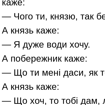
каже:
— Чого ти, князю, так б
А князь каже:
— Я дуже води хочу.
А побережник каже:
— Що ти мені даси, як 
А князь каже:
— Що хоч, то тобі дам, 