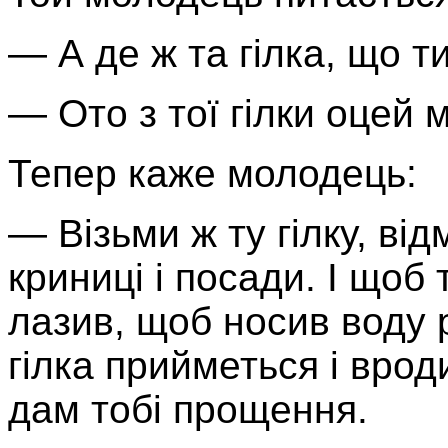
— А де ж та гілка, що т
— Ото з тої гілки оцей 
Тепер каже молодець:
— Візьми ж ту гілку, від
криниці і посади. І щоб 
лазив, щоб носив воду р
гілка прийметься і вроди
дам тобі прощення.