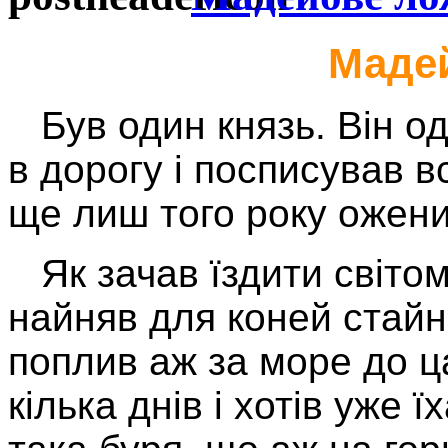
Маде
Був один князь. Він одн
в дорогу і посписував в
ще лиш того року оженив
Як зачав їздити світом
найняв для коней стайню
поплив аж за море до ца
кілька днів і хотів уже 