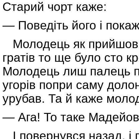
Старий чорт каже:
— Поведіть його і покаж
Молодець як прийшов до
гратів то ще було сто к
Молодець лиш палець пок
угорів попри саму доло
урубав. Та й каже моло
— Ага! То таке Мадейов
І повернувся назад, і 