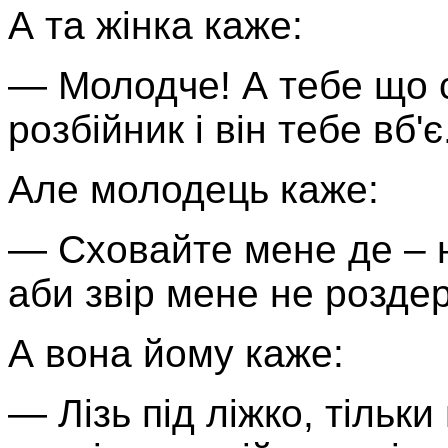
А та жінка каже:
— Молодче! А тебе що с
розбійник і він тебе вб'є
Але молодець каже:
— Сховайте мене де – н
аби звір мене не роздер
А вона йому каже:
— Лізь під ліжко, тільки