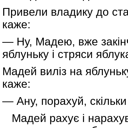
Привели владику до ста
каже:
— Ну, Мадею, вже закінч
яблуньку і стряси яблук
Мадей виліз на яблуньку
каже:
— Ану, порахуй, скільки 
Мадей рахує і нарахув