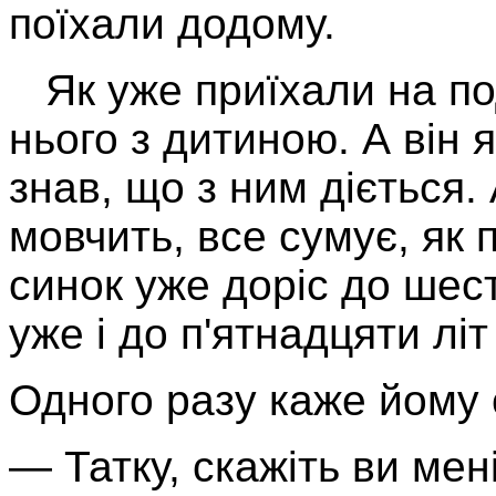
поїхали додому.
Як уже приїхали на под
нього з дитиною. А він 
знав, що з ним діється.
мовчить, все сумує, як 
синок уже доріс до шест
уже і до п'ятнадця­ти лі
Одного разу каже йому 
— Татку, скажіть ви мені