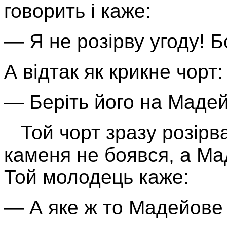
говорить і каже:
— Я не розірву угоду! Б
А відтак як крикне чорт:
— Беріть його на Мадей
Той чорт зразу розірвав
каменя не боявся, а Ма
Той молодець каже:
— А яке ж то Мадейове