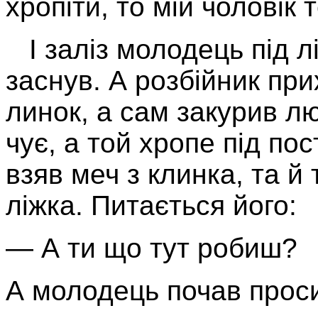
хропіти, то мій чоловік т
І заліз молодець під лі
заснув. А розбійник при
линок, а сам закурив люл
чує, а той хропе під пос
взяв меч з клинка, та й 
ліжка. Питається його:
— А ти що тут робиш?
А молодець почав проси