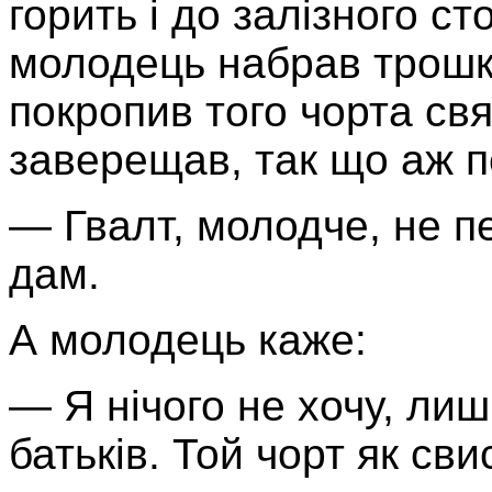
горить і до залізного с
молодець набрав трошки
покропив того чорта св
заверещав, так що аж пе
— Гвалт, молодче, не пе
дам.
А молодець каже:
— Я нічого не хочу, лиш
батьків. Той чорт як сви