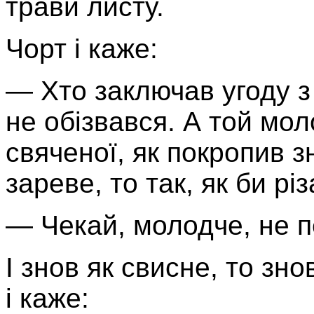
трави листу.
Чорт і каже:
— Хто заключав угоду з 
не обізвався. А той мо
свяченої, як покропив зн
зареве, то так, як би різ
— Чекай, молодче, не п
І знов як свисне, то зно
і каже: