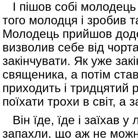
І пішов собі молодець
того молодця і зробив та
Молодець прийшов додом
визволив себе від чорта
закінчувати. Як уже зак
священика, а потім ста
приходить і тридцятий р
поїхати трохи в світ, а 
Він їде, їде і заїхав у л
запахли, що аж не можн