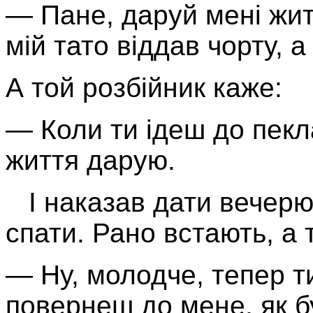
— Пане, даруй мені житт
мій тато віддав чорту, а
А той розбійник каже:
— Коли ти ідеш до пекла
життя дарую.
І наказав дати вечерю
спати. Рано встають, а 
— Ну, молодче, тепер т
повернеш до мене, як бу