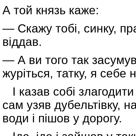
А той князь каже:
— Скажу тобі, синку, пр
віддав.
— А ви того так засуму
журіться, татку, я себе 
І казав собі злагодити 
сам узяв дубельтівку, н
води і пішов у дорогу.