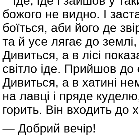
Іде, іде і зайшов у так
божого не видно. І заста
боїться, аби його де зві
та й усе лягає до землі,
Дивить­ся, а в лісі показ
світло іде. Прийшов до с
Дивиться, а в хатині не
на лавці і пряде куделю
горить. Він входить до х
— Добрий вечір!