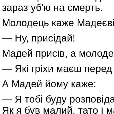
зараз уб'ю на смерть.
Молодець каже Мадеєві
— Ну, присідай!
Мадей присів, а молоде
— Які гріхи маєш перед
А Мадей йому каже:
— Я тобі буду розповіда
Як я був малий, тато і 