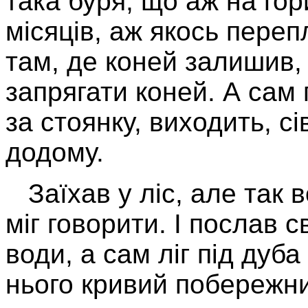
така буря, що аж на гори
місяців, аж якось пере
там, де коней залишив,
запрягати коней. А сам 
за стоянку, виходить, сі
додому.
Заїхав у ліс, але так в
міг говорити. І послав 
води, а сам ліг під дуб
нього кривий побережни