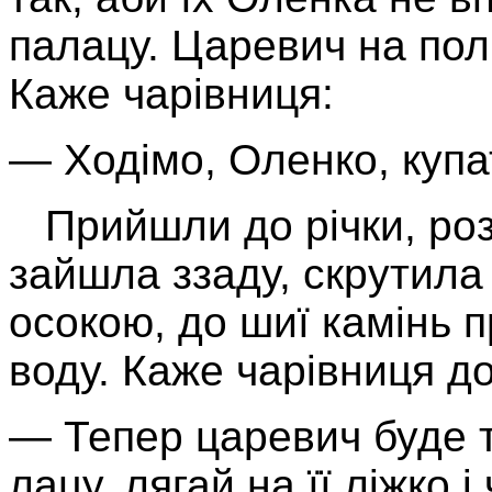
палацу. Царевич на полю
Каже чарівниця:
— Ходімо, Оленко, купа
Прийшли до річки, роз
зайшла ззаду, скрутила 
осокою, до шиї камінь п
воду. Каже чарівниця до
— Тепер царевич буде т
лацу, лягай на її ліжко і