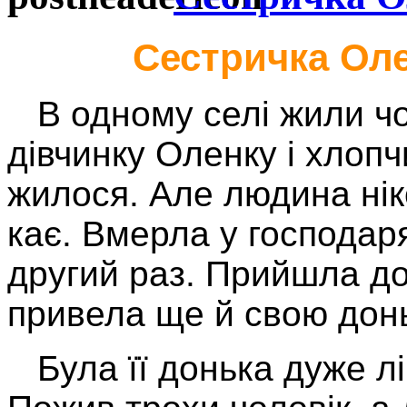
Сестричка Олен
В одному селі жили чол
дівчинку Оленку і хлопч
жилося. Але людина ніко
кає. Вмерла у господаря
другий раз. Прийшла до
привела ще й свою донь
Була її донька дуже лі