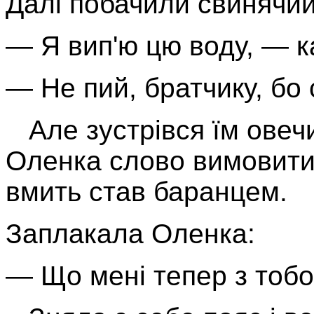
Далі побачили свинячий 
— Я вип'ю цю воду, — к
— Не пий, братчику, бо
Але зустрівся їм овечий
Оленка слово вимовити, 
вмить став баранцем.
Заплакала Оленка:
— Що мені тепер з тоб