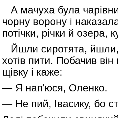
А мачуха була чарівни
чор­ну ворону і наказала
потічки, річки й озера, 
Йшли сиротята, йшли, І
хотів пити. Побачив він 
щівку і каже:
— Я нап'юся, Оленко.
— Не пий, Івасику, бо 