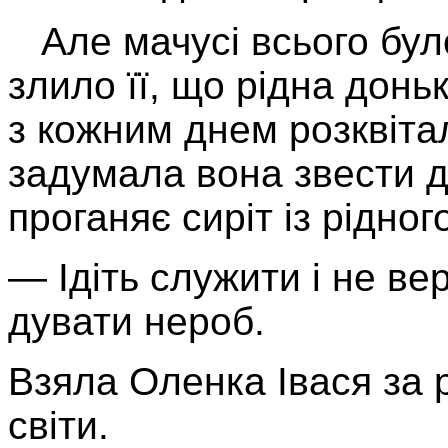
Але мачусі всього бул
злило її, що рідна донь
з кожним днем розквітала
задумала вона звести ді
проганяє сиріт із рідног
— Ідіть служити і не ве
дувати нероб.
Взяла Оленка Івася за р
світи.