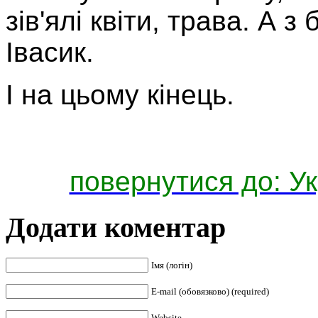
зів'ялі квіти, трава. А 
Івасик.
І на цьому кінець.
повернутися до: Ук
Додати коментар
Імя (логін)
E-mail (обовязково) (required)
Website