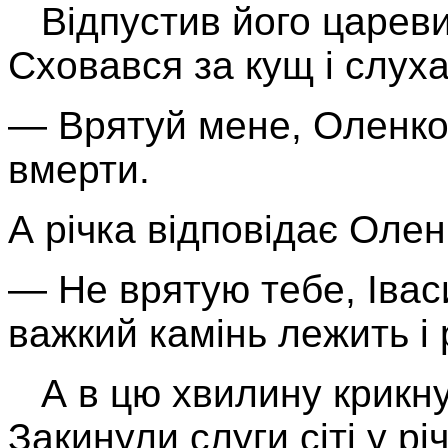
Відпустив його царевич
Сховав­ся за кущ і слуха
— Врятуй мене, Оленко
вмерти.
А річка відповідає Оле
— Не врятую тебе, Іваси
важкий камінь лежить і р
А в цю хвилину крикнув
Закинули слуги сіті у рі