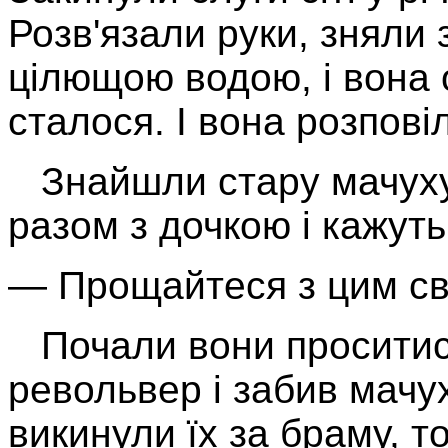
Розв'язали руки, зняли 
цілю­щою водою, і вона 
сталося. І вона розпові
Знайшли стару мачуху –
разом з дочкою і кажуть
— Прощайтеся з цим сві
Почали вони проситися
револь­вер і забив мачу
викинули їх за браму, то