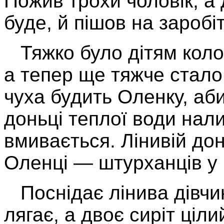
По­жив трохи чоловік, а
буде, й пішов на заробіт
Тяжко було дітям коло 
а тепер ще тяжче стало
чуха будить Оленку, аб
доньці теплої води нали
вми­вається. Лінивій до
Оленці — штурханців у 
Поснідає лінива дівчин
лягає, а двоє сиріт ціл