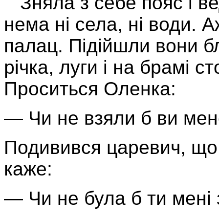
Зняла з себе пояс і ве
нема ні села, ні води. 
па­лац. Підійшли вони 
річ­ка, луги і на брамі 
Проси­ться Оленка:
— Чи не взяли б ви мен
Подивився царевич, що
каже:
— Чи не була б ти мені з