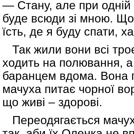
— Стану, але при одній
буде всюди зі мною. Що 
їсть, де я буду спати, ха
Так жили вони всі троє
ходить на полювання, а
баранцем вдома. Вона п
мачуха питає чорної воро
що живі – здорові.
Переодягається мачуха
так, аби їх Оленка не в