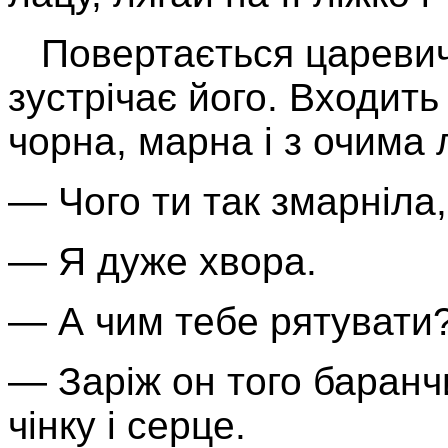
Повертається царевич 
зу­стрічає його. Входит
чор­на, марна і з очима
— Чого ти так змарніла
— Я дуже хвора.
— А чим тебе рятувати
— Заріж он того баранчи
чінку і серце.