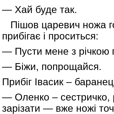
— Хай буде так.
Пішов царевич ножа го
прибігає і проситься:
— Пусти мене з річкою
— Біжи, попрощайся.
Прибіг Івасик – баранець
— Оленко – сестричко, 
зарі­зати — вже ножі точ